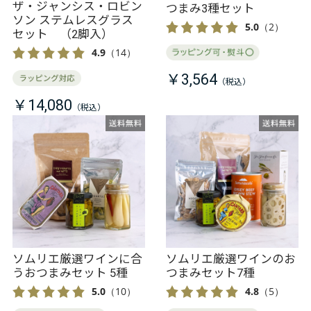
スコレクション
ザ・ジャンシス・ロビン
つまみ3種セット
ソン ステムレスグラス
5.0
（2）
セット （2脚入）
4.9
（14）
￥3,564
￥14,080
ソムリエ厳選ワインに合
ソムリエ厳選ワインのお
うおつまみセット 5種
つまみセット7種
5.0
（10）
4.8
（5）