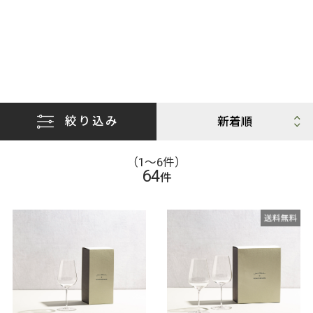
絞り込み
（1〜6件）
64
件