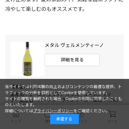
冷やして楽しむのもオススメです。
メタル ヴェルメンティーノ
詳細を見る
【商品の特徴】
当サイトでは利用体験の向上およびコンテンツの最適な提供、ト
ラフィックの分析を目的としてCookieを使用しています。
生産地：オーストラリア／サウス・オーストラリ
サイトの閲覧を継続された場合、Cookieの利用に同意したことも
ア 生産者：バートン・ヴィンヤーズ 価格：1,760
のといたします。
円（税込）
詳細については
プライバシーポリシー
をご確認ください。
承諾する
トップ
検索
ログイン
カート