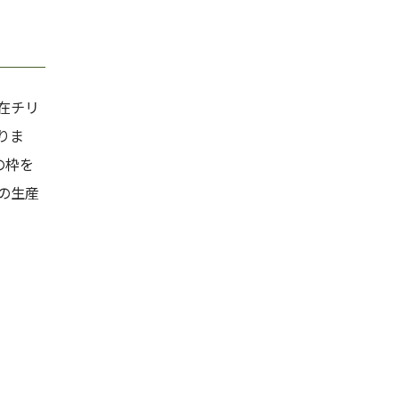
在チリ
りま
の枠を
の生産