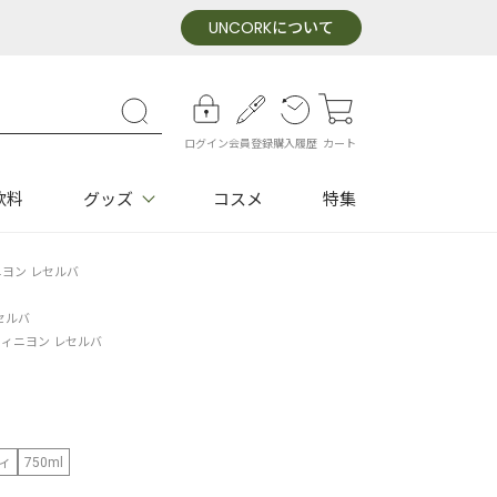
UNCORK
について
ログイン
会員登録
購入履歴
カート
飲料
グッズ
コスメ
特集
ニヨン レセルバ
セルバ
ヴィニヨン レセルバ
ィ
750ml