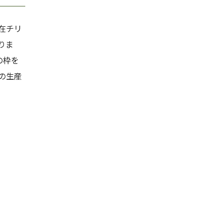
在チリ
りま
の枠を
の生産