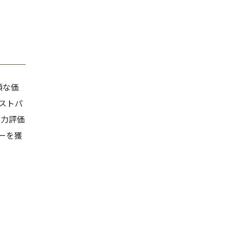
頃な価
ストパ
有力評価
ーを獲