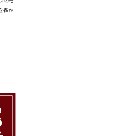
ンの格
を轟か