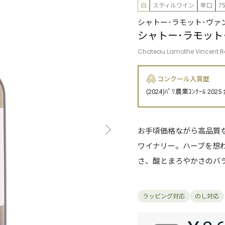
白
スティルワイン
辛口
7
シャトー･ラモット･ヴァ
シャトー･ラモット
Chateau Lamothe Vincent R
コンクール入賞歴
(2024)ﾊﾟﾘ農業ｺﾝｸｰﾙ 2025
お手頃価格ながら高品質
ワイナリー。ハーブを想
さ、酸とまろやかさのバ