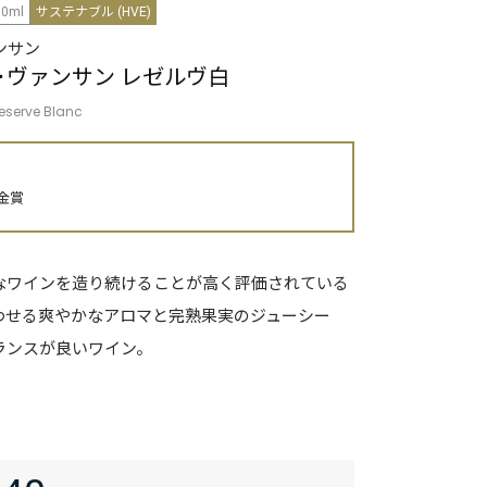
50ml
サステナブル (HVE)
ンサン
･ヴァンサン レゼルヴ白
eserve Blanc
 金賞
なワインを造り続けることが高く評価されている
わせる爽やかなアロマと完熟果実のジューシー
ランスが良いワイン。