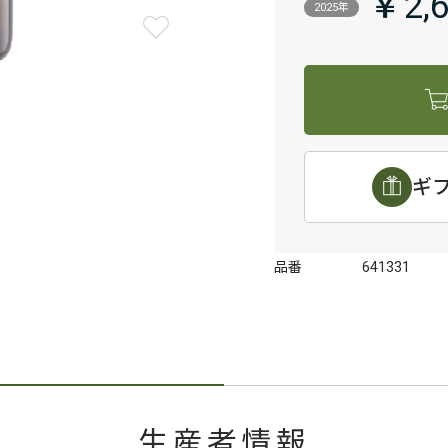
￥2,
2025年
ギ
品番
641331
生産者情報