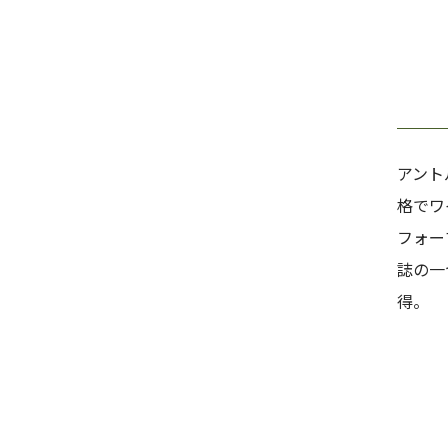
アント
格でワ
フォー
誌の一
得。