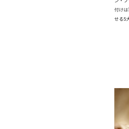
ン・ブ
付けは
せる5