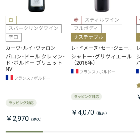
白
赤
スティルワイン
スパークリングワイン
フルボディ
辛口
サステナブル
カーヴ･ルイ･ヴァロン
レ･ドメーヌ･セー･ジェー･
エール
バロン･ドール クレマン･
シャトー･グリヴィエール
ド･ボルドー ブリュット
（2016年）
NV
フランス
ボルドー
フランス
ボルドー
￥4,070
￥2,970