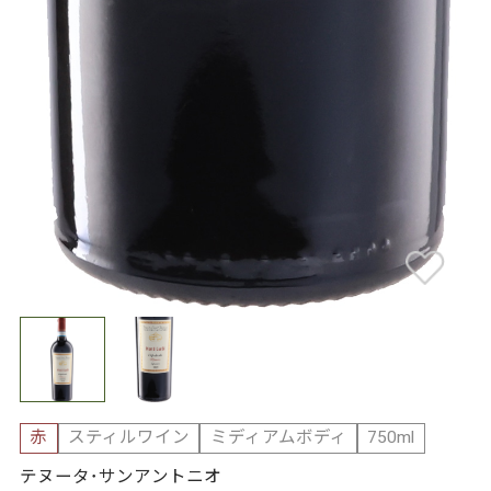
赤
スティルワイン
ミディアムボディ
750ml
テヌータ･サンアントニオ