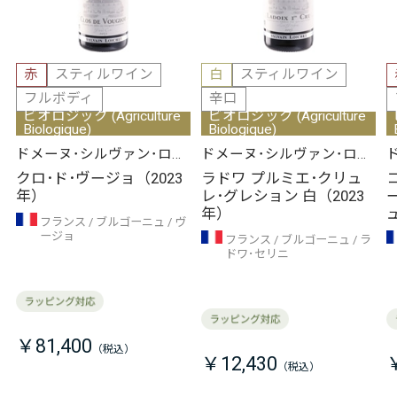
赤
スティルワイン
白
スティルワイン
フルボディ
辛口
ビオロジック (Agriculture
ビオロジック (Agriculture
Biologique)
Biologique)
ドメーヌ･シルヴァン･ロワ
ドメーヌ･シルヴァン･ロワ
シェ
シェ
クロ･ド･ヴージョ（2023
ラドワ プルミエ･クリュ
年）
レ･グレション 白（2023
年）
フランス
ブルゴーニュ
ヴ
ージョ
フランス
ブルゴーニュ
ラ
ドワ･セリニ
￥81,400
￥12,430