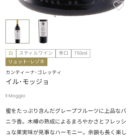
白
スティルワイン
辛口
750ml
リュット･レゾネ
カンティーナ･ゴレッティ
イル･モッジョ
Il Moggio
蜜をたっぷり含んだグレープフルーツに上品なバ
ニラ香。木樽の熟成によるまろやかさとフレッシ
ュな果実味が見事なハーモニー。余韻も長く楽し