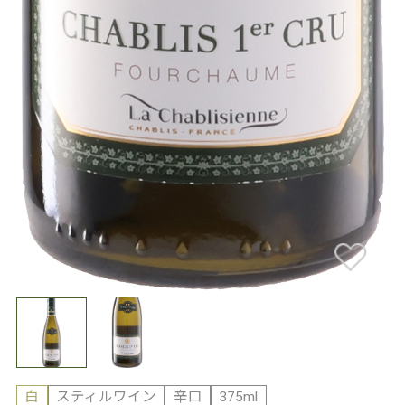
白
スティルワイン
辛口
375ml