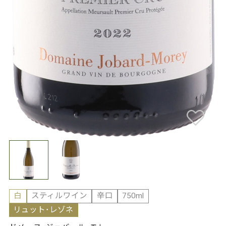
白
スティルワイン
辛口
750ml
リュット･レゾネ