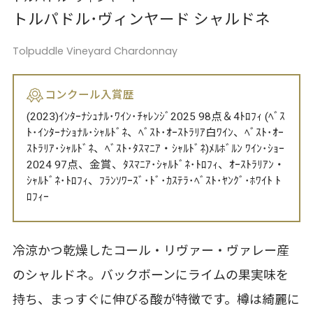
トルパドル･ヴィンヤード シャルドネ
Tolpuddle Vineyard Chardonnay
コンクール入賞歴
(2023)ｲﾝﾀｰﾅｼｭﾅﾙ･ﾜｲﾝ･ﾁｬﾚﾝｼﾞ2025 98点＆4ﾄﾛﾌｨ (ﾍﾞｽ
ﾄ･ｲﾝﾀｰﾅｼｮﾅﾙ･ｼｬﾙﾄﾞﾈ、ﾍﾞｽﾄ･ｵｰｽﾄﾗﾘｱ白ﾜｲﾝ、ﾍﾞｽﾄ･ｵｰ
ｽﾄﾗﾘｱ･ｼｬﾙﾄﾞﾈ、ﾍﾞｽﾄ･ﾀｽﾏﾆｱ・ｼｬﾙﾄﾞﾈ)ﾒﾙﾎﾞﾙﾝ ﾜｲﾝ･ｼｮｰ
2024 97点、金賞、ﾀｽﾏﾆｱ･ｼｬﾙﾄﾞﾈ･ﾄﾛﾌｨ、ｵｰｽﾄﾗﾘｱﾝ・
ｼｬﾙﾄﾞﾈ･ﾄﾛﾌｨ、ﾌﾗﾝｿﾜｰｽﾞ･ﾄﾞ･ｶｽﾃﾗ･ﾍﾞｽﾄ･ﾔﾝｸﾞ･ﾎﾜｲﾄ ﾄ
ﾛﾌｨｰ
冷涼かつ乾燥したコール・リヴァー・ヴァレー産
のシャルドネ。バックボーンにライムの果実味を
持ち、まっすぐに伸びる酸が特徴です。樽は綺麗に