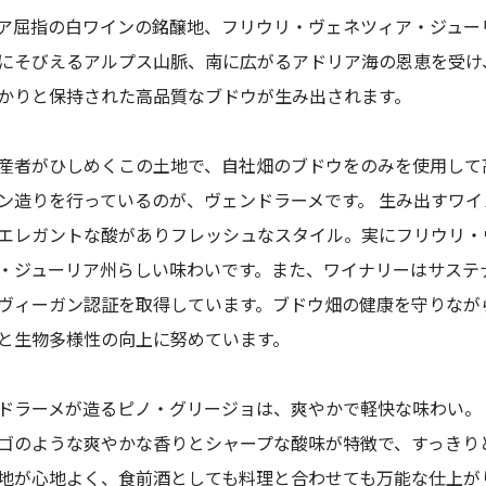
ア屈指の白ワインの銘醸地、フリウリ・ヴェネツィア・ジュー
にそびえるアルプス山脈、南に広がるアドリア海の恩恵を受け
かりと保持された高品質なブドウが生み出されます。
産者がひしめくこの土地で、自社畑のブドウをのみを使用して
ン造りを行っているのが、ヴェンドラーメです。 生み出すワイ
エレガントな酸がありフレッシュなスタイル。実にフリウリ・
・ジューリア州らしい味わいです。また、ワイナリーはサステ
ヴィーガン認証を取得しています。ブドウ畑の健康を守りなが
と生物多様性の向上に努めています。
ドラーメが造るピノ・グリージョは、爽やかで軽快な味わい。
ゴのような爽やかな香りとシャープな酸味が特徴で、すっきり
地が心地よく、食前酒としても料理と合わせても万能な仕上が