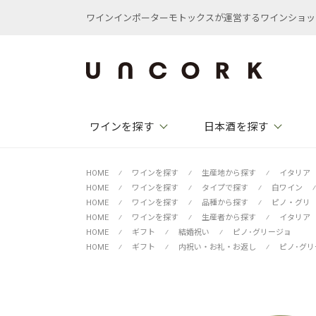
ワインインポーターモトックスが運営するワインショップ /
ワインを探す
日本酒を探す
HOME
⁄
ワインを探す
⁄
生産地から探す
⁄
イタリア
HOME
⁄
ワインを探す
⁄
タイプで探す
⁄
白ワイン
⁄
HOME
⁄
ワインを探す
⁄
品種から探す
⁄
ピノ・グリ
HOME
⁄
ワインを探す
⁄
生産者から探す
⁄
イタリア
HOME
⁄
ギフト
⁄
結婚祝い
⁄
ピノ･グリージョ
HOME
⁄
ギフト
⁄
内祝い・お礼・お返し
⁄
ピノ･グリ