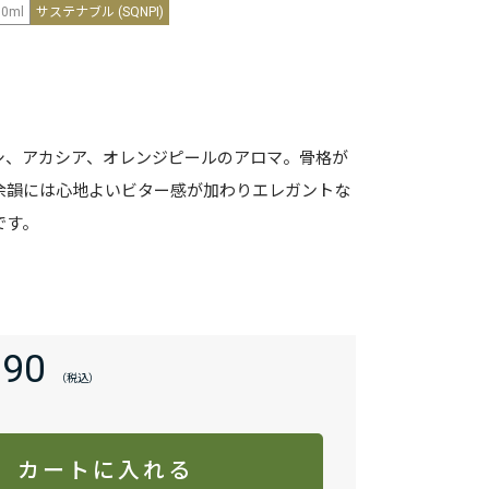
50ml
サステナブル (SQNPI)
シ、アカシア、オレンジピールのアロマ。骨格が
余韻には心地よいビター感が加わりエレガントな
です。
190
カートに入れる