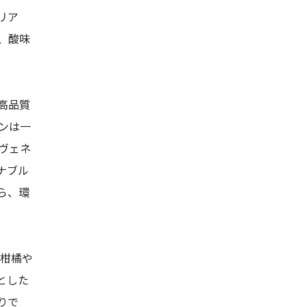
リア
、酸味
高品質
ンは一
ヴェネ
ナブル
ら、環
 柑橘や
とした
りで