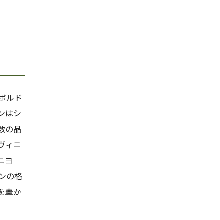
ボルド
ンはシ
数の品
ヴィニ
ニヨ
ンの格
を轟か