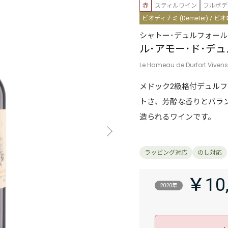
赤
スティルワイン
フルボデ
ビオディナミ (Demeter) / ビオロ
シャトー･デュルフォール
ル･アモー･ド･デ
Le Hameau de Durfort Vivens
メドック2級格付デュル
トさ、芳醇な香りとバラ
造られるワインです。
￥10
2020年