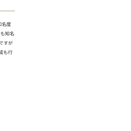
知名度
質も知名
ですが
成も行