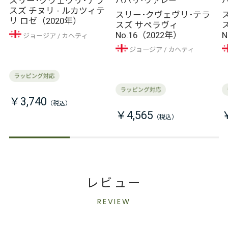
スリー･クヴェヴリ･テラ
パパリ･ヴァレー
スズ チヌリ - ルカツィテ
スリー･クヴェヴリ･テラ
リ ロゼ（2020年）
スズ サペラヴィ
No.16（2022年）
N
ジョージア
カヘティ
ジョージア
カヘティ
￥3,740
￥4,565
レビュー
REVIEW