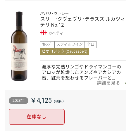
パパリ･ヴァレー
スリー･クヴェヴリ･テラスズ ルカツィ
テリ No.12
カヘティ
ｵﾚﾝｼﾞ
スティルワイン
辛口
ビオロジック (Caucascert)
濃厚な完熟リンゴやドライマンゴーの
アロマが乾燥したアンズやアカシアの
蜜、紅茶を想わせるフレーバーと…
詳細を見る
￥4,125
2023年
在庫なし