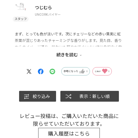
つじむら
UNCORK:バイヤー
まず、とっても色が淡いです。次にチェリーなどの赤い果実に紅
茶葉が混じりあったチャーミングな香りがします。見た目、香り
からのイメージ通り、味わいも軽やかでぐいぐい体に負担なく飲
めるので気が付いたら1本飲んでいた、ということになりそうな
続きを読む
ライトなワイン。毎晩の食卓のおともにぜひ！
参考になった
0
Like!
0
絞り込み
表示：新しい順
レビュー投稿は、ご購入いただいた商品に
限らせていただいております。
購入履歴はこちら