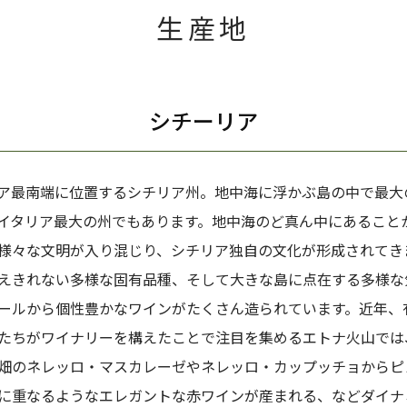
生産地
シチーリア
ア最南端に位置するシチリア州。地中海に浮かぶ島の中で最大
イタリア最大の州でもあります。地中海のど真ん中にあること
様々な文明が入り混じり、シチリア独自の文化が形成されてき
えきれない多様な固有品種、そして大きな島に点在する多様な
ールから個性豊かなワインがたくさん造られています。近年、
たちがワイナリーを構えたことで注目を集めるエトナ火山では
畑のネレッロ・マスカレーゼやネレッロ・カップッチョからピ
に重なるようなエレガントな赤ワインが産まれる、などダイナ