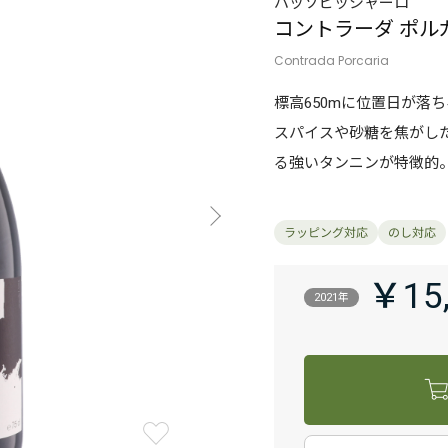
パッソピッシャーロ
コントラーダ ポル
Contrada Porcaria
標高650mに位置日が落
スパイスや砂糖を焦がし
る強いタンニンが特徴的
￥15
2021年