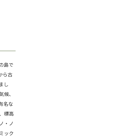
の島で
から古
まし
気候、
有名な
、標高
ノ・ノ
ミック