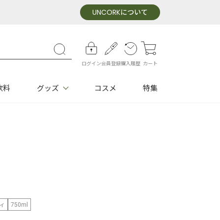
UNCORK
について
ログイン
会員登録
購入履歴
カート
飲料
グッズ
コスメ
特集
ィ
750ml