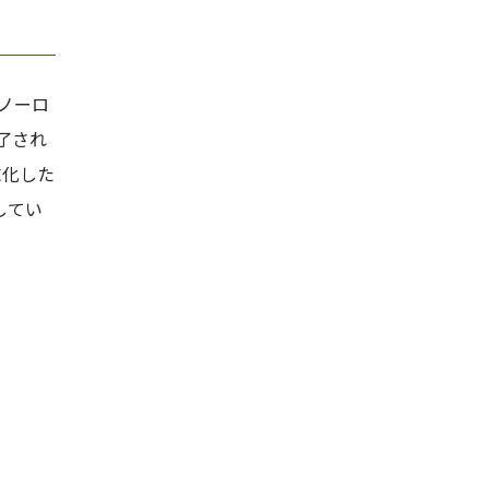
ノーロ
了され
末化した
してい