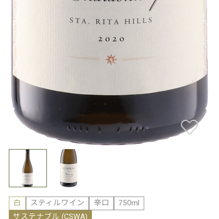
白
スティルワイン
辛口
750ml
サステナブル (CSWA)