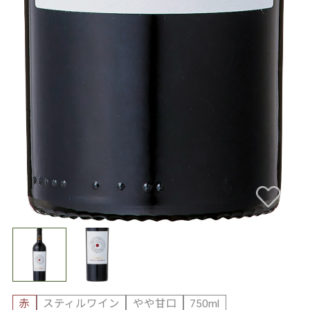
赤
スティルワイン
やや甘口
750ml