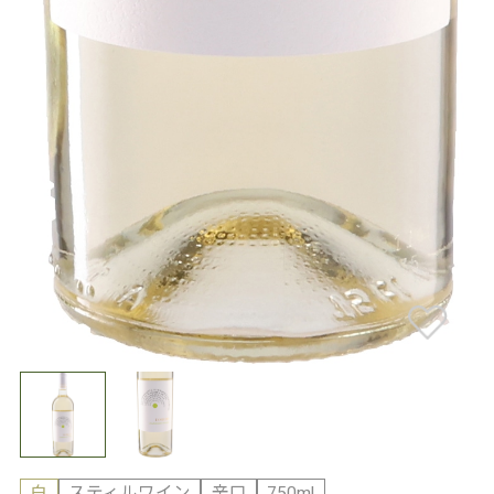
白
スティルワイン
辛口
750ml