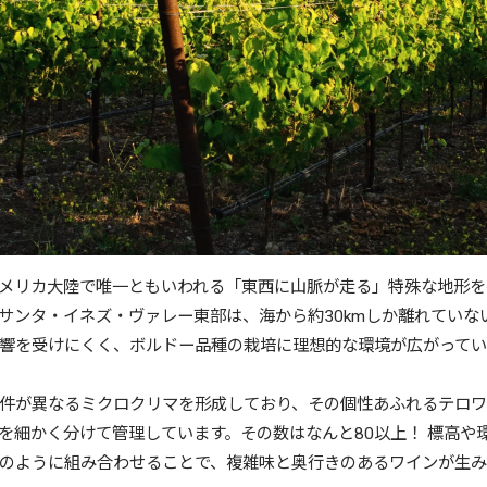
メリカ大陸で唯一ともいわれる「東西に山脈が走る」特殊な地形を
サンタ・イネズ・ヴァレー東部は、海から約30kmしか離れていな
響を受けにくく、ボルドー品種の栽培に理想的な環境が広がってい
件が異なるミクロクリマを形成しており、その個性あふれるテロ
を細かく分けて管理しています。その数はなんと80以上！ 標高や
のように組み合わせることで、複雑味と奥行きのあるワインが生み