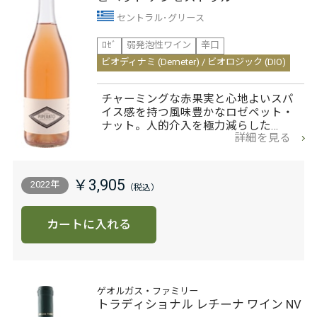
セントラル･グリース
ﾛｾﾞ
弱発泡性ワイン
辛口
ビオディナミ (Demeter) / ビオロジック (DIO)
チャーミングな赤果実と心地よいスパ
イス感を持つ風味豊かなロゼペット・
ナット。人的介入を極力減らした…
詳細を見る
￥3,905
2022年
カートに入れる
ゲオルガス・ファミリー
トラディショナル レチーナ ワイン NV