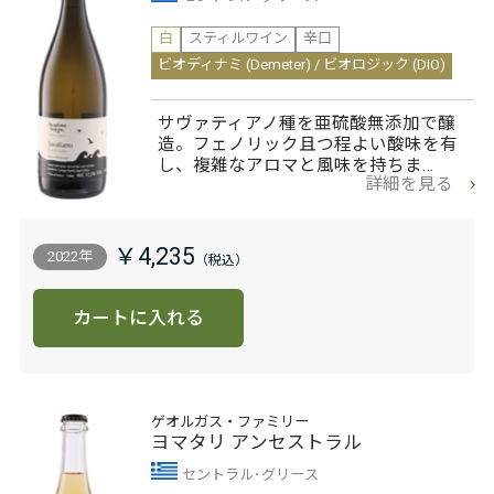
白
スティルワイン
辛口
ビオディナミ (Demeter) / ビオロジック (DIO)
サヴァティアノ種を亜硫酸無添加で醸
造。フェノリック且つ程よい酸味を有
し、複雑なアロマと風味を持ちま…
詳細を見る
￥4,235
2022年
カートに入れる
ゲオルガス・ファミリー
ヨマタリ アンセストラル
セントラル･グリース