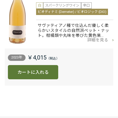
白
スパークリングワイン
辛口
ビオディナミ (Demeter) / ビオロジック (DIO)
サヴァティアノ種で仕込んだ優しく柔
らかいスタイルの自然派ペット・ナッ
ト。柑橘類や丸味を帯びた黄色果…
詳細を見る
￥4,015
2023年
カートに入れる