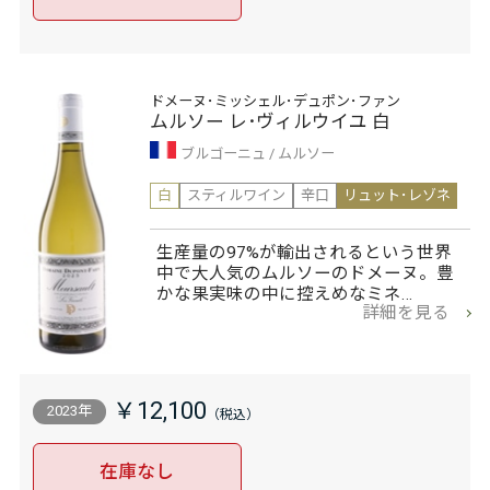
ドメーヌ･ミッシェル･デュポン･ファン
ムルソー レ･ヴィルウイユ 白
ブルゴーニュ
ムルソー
白
スティルワイン
辛口
リュット･レゾネ
生産量の97%が輸出されるという世界
中で大人気のムルソーのドメーヌ。豊
かな果実味の中に控えめなミネ…
詳細を見る
￥12,100
2023年
在庫なし