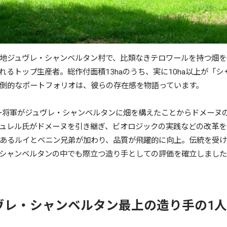
地ジュヴレ・シャンベルタン村で、比類なきテロワールを持つ畑を
るトップ生産者。総作付面積13haのうち、実に10ha以上が「シ
倒的なポートフォリオは、彼らの存在感を物語っています。
ソー将軍がジュヴレ・シャンベルタンに畑を構えたことからドメーヌの
ュレル氏がドメーヌを引き継ぎ、ビオロジックの実践などの改革を行
あるルイとベニン兄弟が加わり、品質が飛躍的に向上。伝統を受
シャンベルタンの中でも際立つ造り手としての評価を確立しまし
ヴレ・シャンベルタン最上の造り手の1