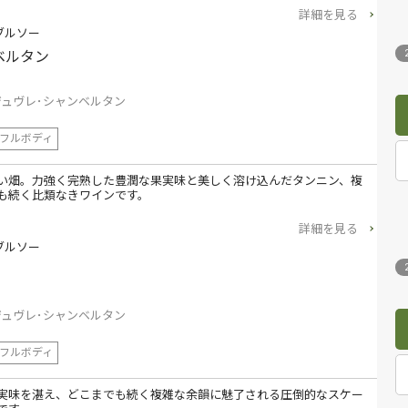
詳細を見る
ブルソー
ベルタン
ジュヴレ･シャンベルタン
フルボディ
い畑。力強く完熟した豊潤な果実味と美しく溶け込んだタンニン、複
も続く比類なきワインです。
詳細を見る
ブルソー
ジュヴレ･シャンベルタン
フルボディ
実味を湛え、どこまでも続く複雑な余韻に魅了される圧倒的なスケー