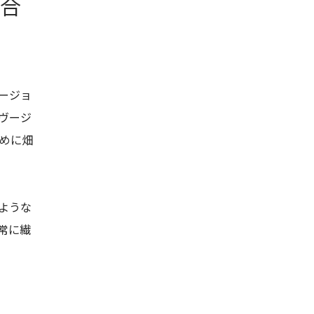
み合
ージョ
ヴージ
ために畑
ような
常に繊