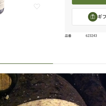
ギ
品番
623243