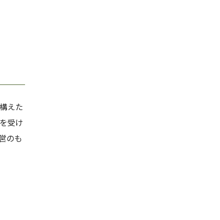
を構えた
統を受け
営のも