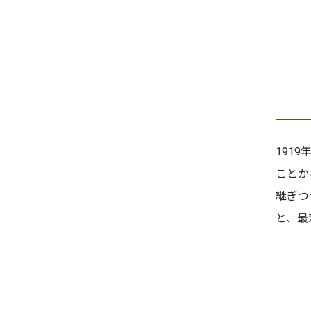
191
ことか
継ぎつ
と、最