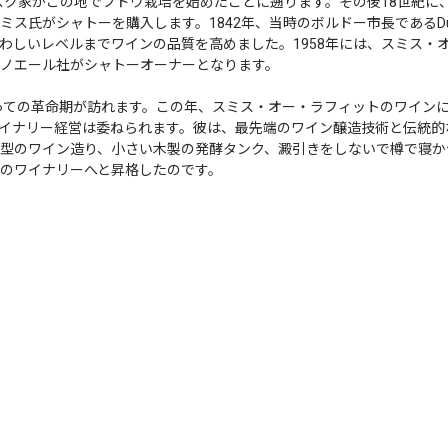
ボスク家がこの地でブドウ栽培を始めたことに遡ります。その後18世紀に
ス氏がシャトーを購入します。1842年、当時のボルドー市長であるDub
わしいレベルまでワインの品質を高めました。1958年には、スミス・
ノエール社がシャトーオーナーとなります。
とっての革命期が訪れます。この年、スミス・オー・ラフィットのワイン
イナリー経営は委ねられます。彼は、最先端のワイン醸造技術と伝統的
型のワイン造り、小さい木製の発酵タンク、澱引きをしないで樽で寝か
のワイナリーへと昇格したのです。