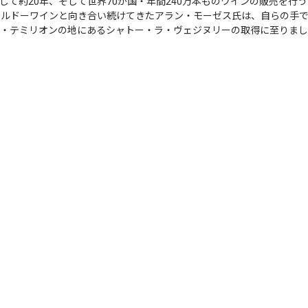
して約20年、そして世界70か国・年間240万本ものワインの販売を行
ボルドーワインと向き合い続けてきたアラン・モーゼス氏は、自らの手
・テミリオンの地にあるシャトー・ラ・ヴェジヌリーの取得に至りまし