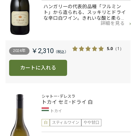
ハンガリーの代表的品種「フルミン
ト」から造られる、スッキリとドライ
な辛口白ワイン。きれいな酸と柔ら…
詳細を見る
5.0
（1）
￥2,310
2024年
カートに入れる
シャトー･デレスラ
トカイ セミ･ドライ 白
トカイ
白
スティルワイン
やや甘口