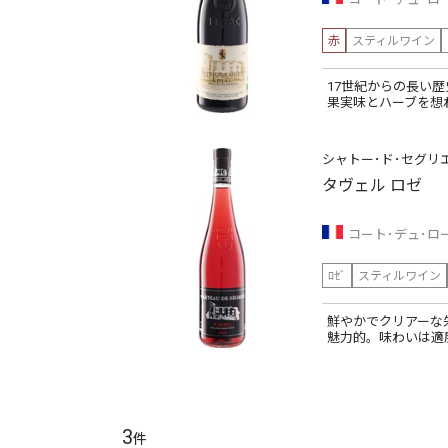
赤
スティルワイン
17世紀からの長い
果実味とハーブを想
シャトー･ド･セグリ
タヴェル ロゼ
コート･デュ･ロ
ﾛｾﾞ
スティルワイン
鮮やかでクリアーな
魅力的。味わいは適
3
件