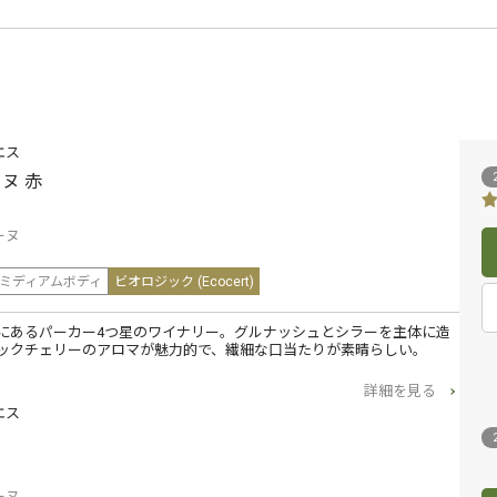
エス
ヌ 赤
ーヌ
ミディアムボディ
ビオロジック (Ecocert)
にあるパーカー4つ星のワイナリー。グルナッシュとシラーを主体に造
ックチェリーのアロマが魅力的で、繊細な口当たりが素晴らしい。
詳細を見る
エス
ーヌ