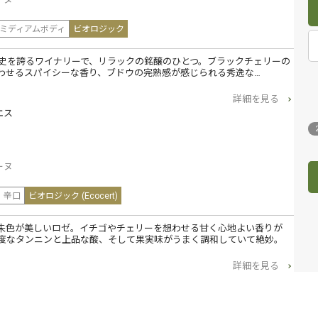
ミディアムボディ
ビオロジック
歴史を誇るワイナリーで、リラックの銘醸のひとつ。ブラックチェリーの
わせるスパイシーな香り、ブドウの完熟感が感じられる秀逸な…
詳細を見る
エス
ーヌ
辛口
ビオロジック (Ecocert)
朱色が美しいロゼ。イチゴやチェリーを想わせる甘く心地よい香りが
度なタンニンと上品な酸、そして果実味がうまく調和していて絶妙。
詳細を見る