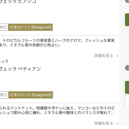
ヴェッラ ビアンコ
辛口
ビオロジック (Bioagricert)
、トロピカルフルーツの果実香とハーブのアロマ。フレッシュな果実
あり、ミネラル感の余韻が心地よい。
詳細を見る
ェッラ
ヴェッラ ペティアン
辛口
ビオロジック (Bioagricert)
られるペットナット。柑橘類や洋ナシに加え、マンゴーなどのトロピ
ッシュで飲み心地に優れ、ミネラル感や酸味とのバランスが取れて…
詳細を見る