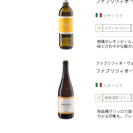
ファブリツィオ･
シチーリア
白
スティルワイン
柑橘やレモンピール
味とさわやかな酸が
ファブリツィオ・ヴ
ファブリツィオ･
シチーリア
白
微発泡性ワイン
地品種グリッロで造
カルな印象も。フレ