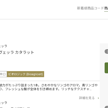
新着順
商品コード
商
ェッラ
ヴェッラ カタラット
辛口
ビオロジック (Bioagricert)
魅力がたっぷり詰まった1本。さわやかなリンゴのアロマ。青リンゴや
り、フレッシュな酸が全体を引き締めます。リッチなテクスチャ…
詳細を見る
ェッラ