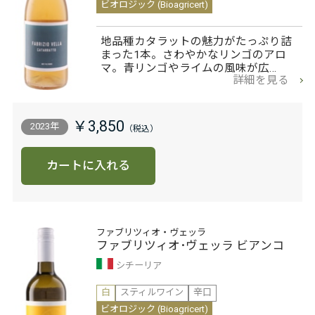
ビオロジック (Bioagricert)
地品種カタラットの魅力がたっぷり詰
まった1本。さわやかなリンゴのアロ
マ。青リンゴやライムの風味が広…
詳細を見る
￥3,850
2023年
カートに入れる
ファブリツィオ・ヴェッラ
ファブリツィオ･ヴェッラ ビアンコ
シチーリア
白
スティルワイン
辛口
ビオロジック (Bioagricert)