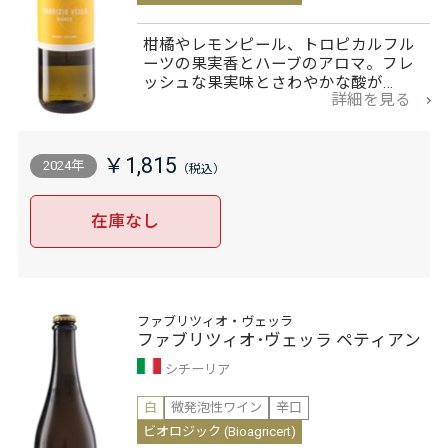
柑橘やレモンピール、トロピカルフル
ーツの果実香とハーブのアロマ。フレ
ッシュな果実味とさわやかな酸が…
詳細を見る
￥1,815
2024年
在庫なし
ファブリツィオ・ヴェッラ
ファブリツィオ･ヴェッラ ペティアン
シチーリア
白
微発泡性ワイン
辛口
ビオロジック (Bioagricert)