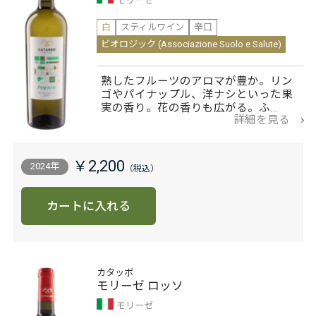
モリーゼ
白
スティルワイン
辛口
ビオロジック (Associazione Suolo e Salute)
熟したフルーツのアロマが豊か。リン
ゴやパイナップル、洋ナシといった果
実の香り。花の香りも広がる。ふ…
詳細を見る
￥2,200
2024年
カートに入れる
カタッボ
モリーゼ ロッソ
モリーゼ