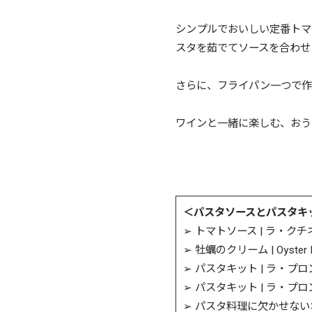
シンプルでおいしい定番トマ
スタを茹でてソースを合わせ
さらに、フライパン一つで作
ワインと一緒に楽しむ、おう
＜パスタソースとパスタキ
➢ トマトソース | ラ・
➢ 牡蠣のクリーム | Oyster
➢ パスタキット | ラ・
➢ パスタキット | ラ・プ
➢ パスタ料理に欠かせな