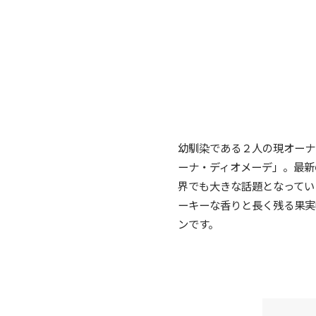
幼馴染である２人の現オーナ
ーナ・ディオメーデ」。最新
界でも大きな話題となってい
ーキーな香りと長く残る果実
ンです。