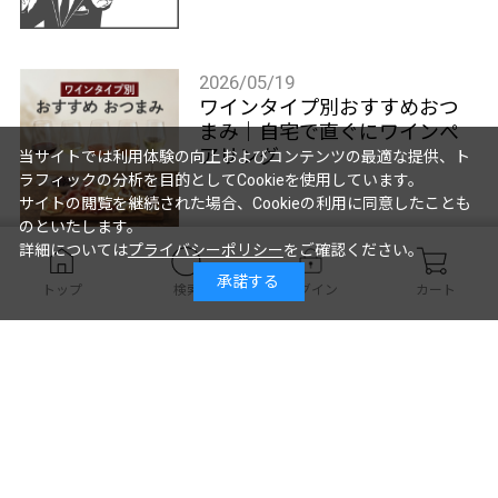
2026/05/19
ワインタイプ別おすすめおつ
まみ｜自宅で直ぐにワインぺ
アリング
当サイトでは利用体験の向上およびコンテンツの最適な提供、ト
ラフィックの分析を目的としてCookieを使用しています。
サイトの閲覧を継続された場合、Cookieの利用に同意したことも
のといたします。
詳細については
プライバシーポリシー
をご確認ください。
2026/05/13
承諾する
トップ
検索
ログイン
カート
シャブリの選び方＜格付＆味
わい別＞
2026/05/01