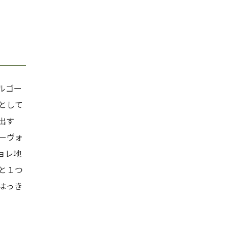
ルゴー
として
出す
ーヴォ
ョレ地
と１つ
はっき