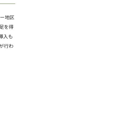
ネー地区
足を得
導入も
が行わ