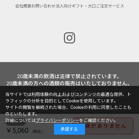
会社概要
お問い合わせ
法人向けギフト・大口ご注文サービス
20歳未満の飲酒は法律で禁止されています。
20歳未満の方への酒類の販売はいたしておりません。
当サイトでは利用体験の向上およびコンテンツの最適な提供、ト
©2024 MOTTOX INC. All Rights Reserved.
ラフィックの分析を目的としてCookieを使用しています。
サイトの閲覧を継続された場合、Cookieの利用に同意したことも
のといたします。
詳細については
プライバシーポリシー
をご確認ください。
2024年
在庫がありません
￥5,060
承諾する