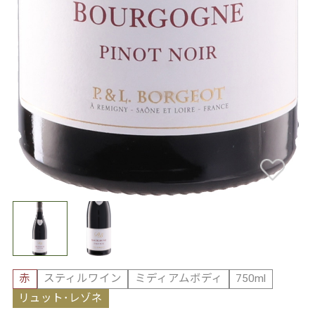
赤
スティルワイン
ミディアムボディ
750ml
リュット･レゾネ