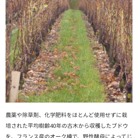
農薬や除草剤、化学肥料をほとんど使用せずに栽
培された平均樹齢40年の古木から収穫したブドウ
を、フランス産のオーク樽で、野性酵母によってじ