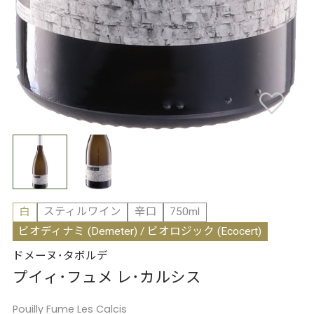
白
スティルワイン
辛口
750ml
ビオディナミ (Demeter) / ビオロジック (Ecocert)
ドメーヌ･タボルデ
プイィ･フュメ レ･カルシス
Pouilly Fume Les Calcis