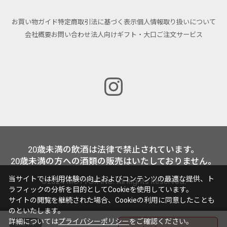
お買い物ガイド
特定商取引法に基づく表示
個人情報取り扱いについて
会社概要
お問い合わせ
法人向けギフト・大口ご注文サービス
20歳未満の飲酒は法律で禁止されています。
20歳未満の方への酒類の販売はいたしておりません。
当サイトでは利用体験の向上およびコンテンツの最適な提供、ト
©2024 MOTTOX INC. All Rights Reserved.
ラフィックの分析を目的としてCookieを使用しています。
サイトの閲覧を継続された場合、Cookieの利用に同意したことも
のといたします。
詳細については
プライバシーポリシー
をご確認ください。
2024年