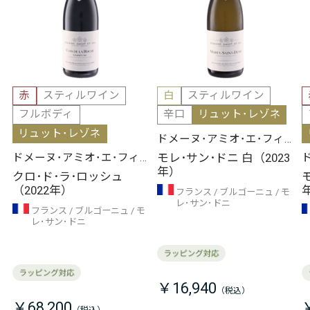
赤
スティルワイン
白
スティルワイン
フルボディ
辛口
リュット･レゾネ
リュット･レゾネ
ドメーヌ･アミオ･エ･フィ
ス
モレ･サン･ドニ 白（2023
ドメーヌ･アミオ･エ･フィ
年）
ス
クロ･ド･ラ･ロッシュ
（2022年）
フランス
ブルゴーニュ
モ
レ･サン･ドニ
フランス
ブルゴーニュ
モ
レ･サン･ドニ
￥16,940
￥68,200