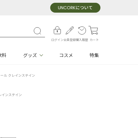
UNCORK
について
ログイン
会員登録
購入履歴
カート
飲料
グッズ
コスメ
特集
ネール クレインステイン
レインステイン