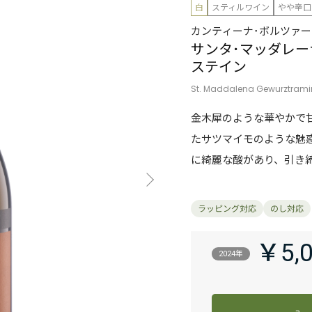
白
スティルワイン
やや辛口
カンティーナ･ボルツァー
サンタ･マッダレー
ステイン
St. Maddalena Gewurztramine
金木犀のような華やかで
たサツマイモのような魅
に綺麗な酸があり、引き
￥5,
2024年