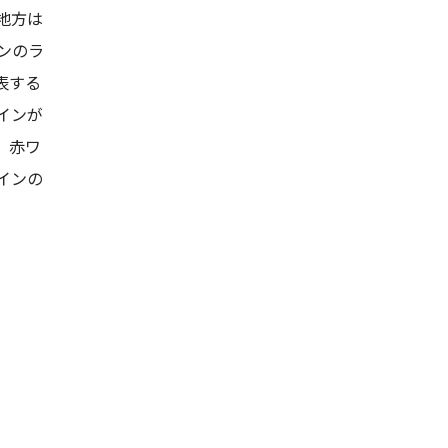
地方は
ンのラ
表する
インが
。赤ワ
インの