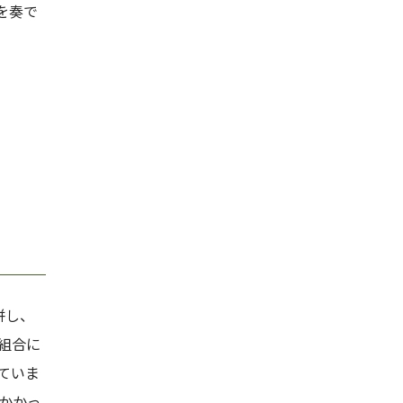
を奏で
併し、
組合に
ていま