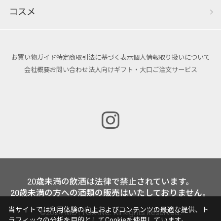
コスメ
お買い物ガイド
特定商取引法に基づく表示
個人情報取り扱いについて
会社概要
お問い合わせ
法人向けギフト・大口ご注文サービス
20歳未満の飲酒は法律で禁止されています。
20歳未満の方への酒類の販売はいたしておりません。
当サイトでは利用体験の向上およびコンテンツの最適な提供、ト
©2024 MOTTOX INC. All Rights Reserved.
ラフィックの分析を目的としてCookieを使用しています。