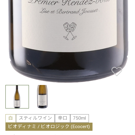
白
スティルワイン
辛口
750ml
ビオディナミ / ビオロジック (Ecocert)