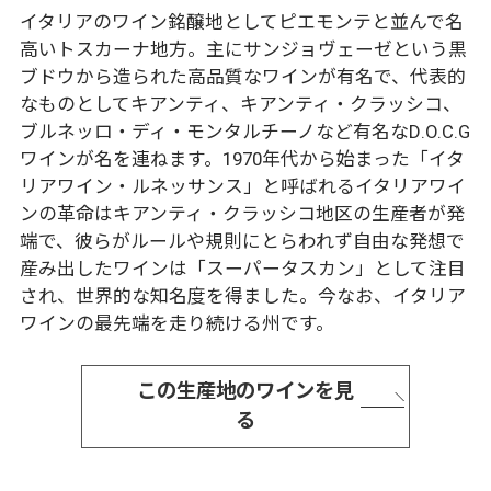
イタリアのワイン銘醸地としてピエモンテと並んで名
高いトスカーナ地方。主にサンジョヴェーゼという黒
ブドウから造られた高品質なワインが有名で、代表的
なものとしてキアンティ、キアンティ・クラッシコ、
ブルネッロ・ディ・モンタルチーノなど有名なD.O.C.G
ワインが名を連ねます。1970年代から始まった「イタ
リアワイン・ルネッサンス」と呼ばれるイタリアワイ
ンの革命はキアンティ・クラッシコ地区の生産者が発
端で、彼らがルールや規則にとらわれず自由な発想で
産み出したワインは「スーパータスカン」として注目
され、世界的な知名度を得ました。今なお、イタリア
ワインの最先端を走り続ける州です。
この生産地のワインを見
る