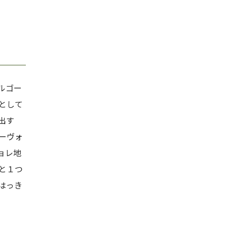
ルゴー
として
出す
ーヴォ
ョレ地
と１つ
はっき