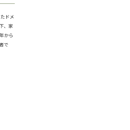
せたドメ
下、家
9年から
者で