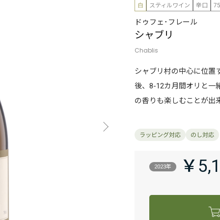
白
スティルワイン
辛口
7
ドゥフェ･フレール
シャブリ
Chablis
シャブリ村の中心に位置
後、8-12カ月間オリと
の香りも楽しむことが出
￥5,
2023年