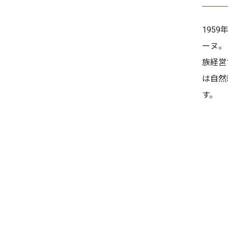
195
ーヌ。
族経営
は自然
す。