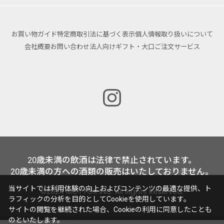
お買い物ガイド
特定商取引法に基づく表示
個人情報取り扱いについて
会社概要
お問い合わせ
法人向けギフト・大口ご注文サービス
20歳未満の飲酒は法律で禁止されています。
20歳未満の方への酒類の販売はいたしておりません。
当サイトでは利用体験の向上およびコンテンツの最適な提供、ト
©2024 MOTTOX INC. All Rights Reserved.
ラフィックの分析を目的としてCookieを使用しています。
サイトの閲覧を継続された場合、Cookieの利用に同意したことも
のといたします。