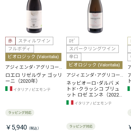
赤
スティルワイン
ﾛｾﾞ
フルボディ
スパークリングワイン
ビオロジック (Valoritalia)
辛口
ビオロジック (Valoritalia)
アジィエンダ･アグリコー
ラ デルテット
ロエロ リゼルヴァ ゴッリ
アジィエンダ･アグリコー
ーニ（2020年）
ラ デルテット
ネッビオーロ･ダルバ メ
トド･クラッシコ ブリュ
イタリア
ピエモンテ
ット ロゼ エンネ（2022
年）
イタリア
ピエモンテ
￥5,940