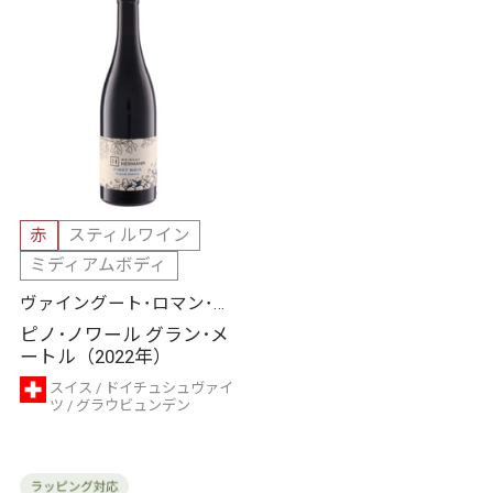
赤
スティルワイン
ミディアムボディ
ヴァイングート･ロマン･ヘ
ルマン
ピノ･ノワール グラン･メ
ートル（2022年）
スイス
ドイチュシュヴァイ
ツ
グラウビュンデン